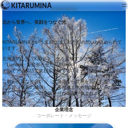
KITARUMINA?
北から世界へ、笑顔をつなぐ光
KITARUMINAという名前には、私たちの想いが込められて
います。
北海道の「北（Kita）」、光を意味するラテン語の
「Lumina」を変形させた「Rumina」、
そしてアイヌ語で笑顔を意味する「ミナ（Mina）」。
これらが重なり合い、「北海道から世界を照らす光」「来
たる皆（集客の成功）」「来たるミナ（地域の人々の笑
顔）」という三つの意味を持つ名前が生まれました。
企業理念
コーポレート・メッセージ